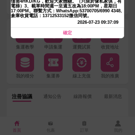
僅需4HKD/KG，歡迎大家體驗。（只限於傢私家俱，有
電梯）3、截單時間週一至週五改為18:00PM，星期日
我的包裹
待付款
待發貨
未簽收
17:00PM。聯繫方式：WhatsApp:53700705/6990 4348,
倉庫收貨電話：13712533152微信同號。
2026-07-23 09:37:09
確定
集運教學
申請集運
運費試算
收貨地址
我的積分
集運券
線上充值
我的推廣
注冊協議
通知公告
線路報價
最新消息
首頁
包裹
訂單
我的