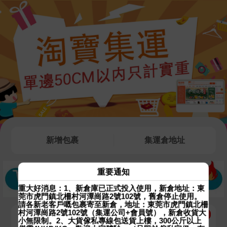
新增包裹
集運倉地址
重要通知
重大好消息：1、
新倉庫已正式投入使用，新倉地址：東
莞市虎門鎮北柵村河潭崗路2號102號，舊倉停止使用。
請各新老客戶嘅包裹寄至新倉，地址：東莞市虎門鎮北柵
村河潭崗路2號102號（集運公司+會員號），新倉收貨大
-
-
-
-
小無限制。2、大貨傢私專線包送貨上樓，300公斤以上